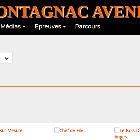
NTAGNAC AVENI
Médias
Epreuves
Parcours
am