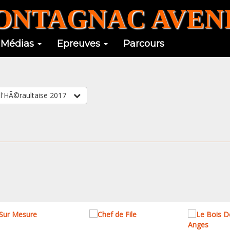
NTAGNAC AVENI
Médias
Epreuves
Parcours
: 1963-ML CLM l'HÃ©raultaise 2017