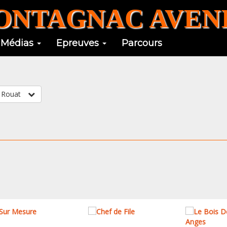
NTAGNAC AVENI
Médias
Epreuves
Parcours
Geoffrey Rouat