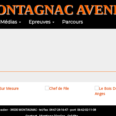
NTAGNAC AVENI
Médias
Epreuves
Parcours
 - 34530 MONTAGNAC - tel/fax: 04-67-24-16-47 - port: 06-62-02-11-08